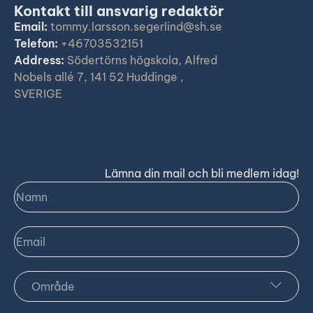
Kontakt till ansvarig redaktör
Email:
tommy.larsson.segerlind@sh.se
Telefon:
+46703532151
Address:
Södertörns högskola, Alfred
Nobels allé 7, 141 52 Huddinge ,
SVERIGE
Lämna din mail och bli medlem idag!
Namn
Email
Område
Sveriges skärgårdar och öar