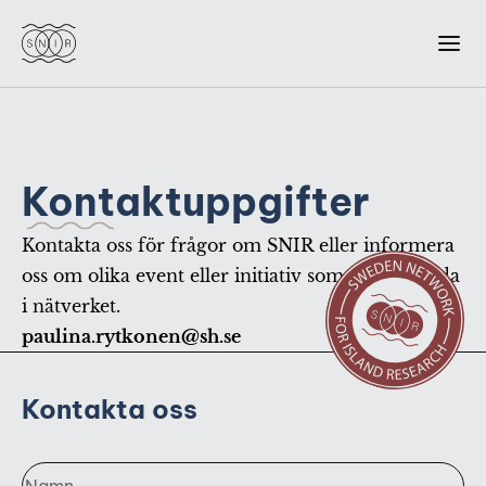
Start
Medlem
Kontaktuppgifter
Om Oss
Kontakta oss för frågor om SNIR eller informera
Blogg
oss om olika event eller initiativ som ni vill sprida
Event
i nätverket.
paulina.rytkonen@sh.se
Portalen
Kontakta oss
Kontakta oss